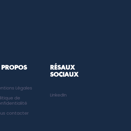
 PROPOS
RÉSAUX
SOCIAUX
ntions Légales
LinkedIn
litique de
nfidentialité
us contacter