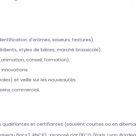
dentification d'arômes, saveurs, textures).
ients, styles de bières, marché brassicole).
animation, conseil, formation).
 innovations.
ales) et veille sur les nouveautés.
t sens commercial.
 qualifiantes et certifiantes (souvent courtes ou en alterna
(niveau Bac+2, RNCP) : proposé par l'IFCO (Paris, Lyon, Borde