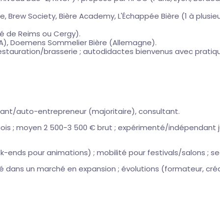
e, Brew Society, Bière Academy, L'Échappée Bière (1 à plusi
ité de Reims ou Cergy).
USA), Doemens Sommelier Bière (Allemagne).
restauration/brasserie ; autodidactes bienvenus avec pratiq
ndant/auto-entrepreneur (majoritaire), consultant.
/mois ; moyen 2 500-3 500 € brut ; expérimenté/indépendant 
ek-ends pour animations) ; mobilité pour festivals/salons ; s
é dans un marché en expansion ; évolutions (formateur, créat