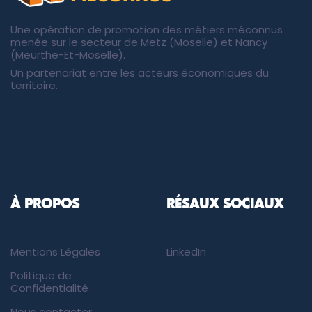
Une opération de promotion des métiers méconnus
menée sur le secteur de Metz (Moselle) et Nancy
(Meurthe-Et-Moselle).
Un partenariat entre les acteurs économiques du
territoire.
À PROPOS
RÉSAUX SOCIAUX
Mentions Légales
LinkedIn
Politique de
Confidentialité
Nous contacter