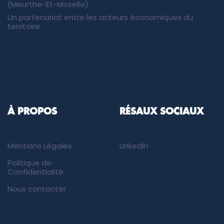
(Meurthe-Et-Moselle).
Un partenariat entre les acteurs économiques du
territoire.
À PROPOS
RÉSAUX SOCIAUX
Mentions Légales
LinkedIn
Politique de
Confidentialité
Nous contacter