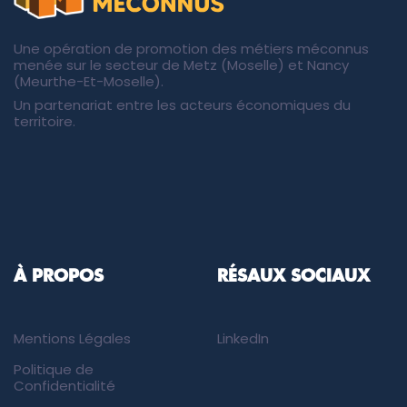
Une opération de promotion des métiers méconnus
menée sur le secteur de Metz (Moselle) et Nancy
(Meurthe-Et-Moselle).
Un partenariat entre les acteurs économiques du
territoire.
À PROPOS
RÉSAUX SOCIAUX
Mentions Légales
LinkedIn
Politique de
Confidentialité